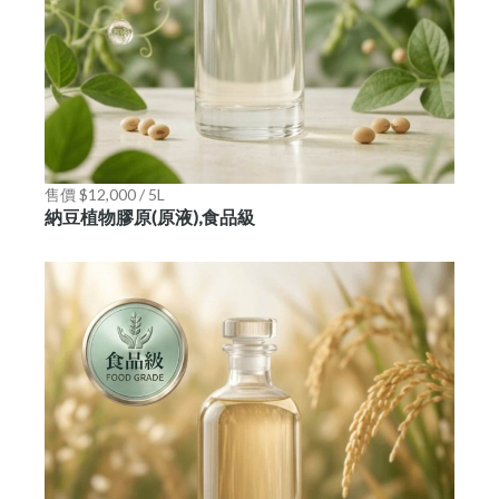
售價 $12,000 / 5L
納豆植物膠原(原液),食品級