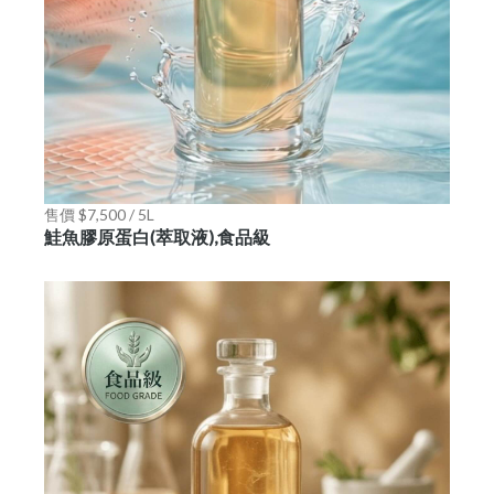
售價 $7,500 / 5L
鮭魚膠原蛋白(萃取液),食品級