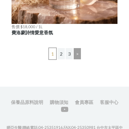
售價 $18,000 / 1L
費洛蒙詩情愛意香氛
1
2
3
>
保養品原料說明
購物須知
會員專區
客服中心
晒亞生醫:聯絡電話:04-25351916.FAX:04-25350981 台中市太平區中