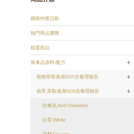
網路特惠活動
熱門商品瀏覽
精選商品
+
保養品原料/配方
+
植物萃取液.附SDS含毒理報告
+
植萃,萃取液.附SDS含毒理報告
抗氧化 Anti Oxidation
白皙 White
花類 Flowers