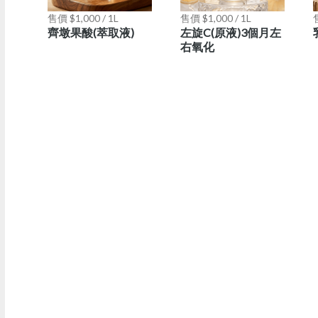
售價 $1,000 / 1L
售價 $1,000 / 1L
售
齊墩果酸(萃取液)
左旋C(原液)3個月左
右氧化