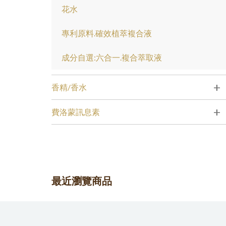
花水
專利原料.確效植萃複合液
成分自選:六合一.複合萃取液
+
香精/香水
+
費洛蒙訊息素
最近瀏覽商品