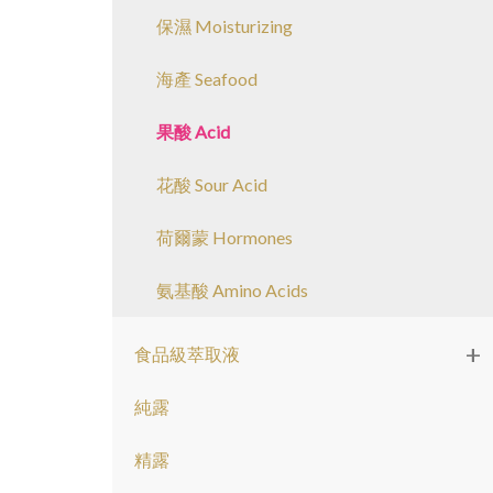
保濕 Moisturizing
海產 Seafood
果酸 Acid
花酸 Sour Acid
荷爾蒙 Hormones
氨基酸 Amino Acids
+
食品級萃取液
純露
精露