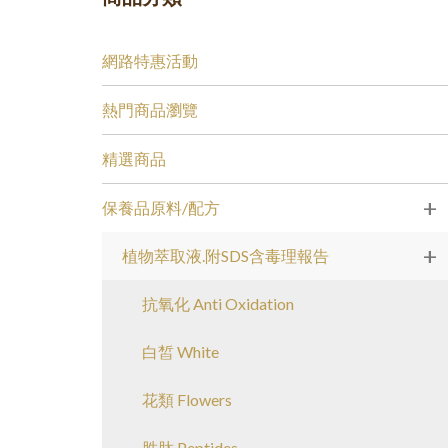
網路特惠活動
熱門商品瀏覽
精選商品
+
保養品原料/配方
+
植物萃取液.附SDS含毒理報告
抗氧化 Anti Oxidation
白皙 White
花類 Flowers
胜肽 Peptides