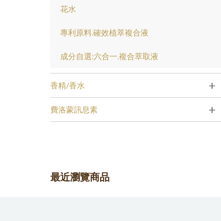
花水
專利原料.確效植萃複合液
成分自選:六合一.複合萃取液
+
香精/香水
+
費洛蒙訊息素
最近瀏覽商品