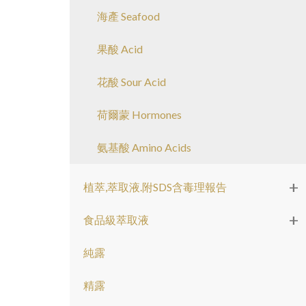
海產 Seafood
果酸 Acid
花酸 Sour Acid
荷爾蒙 Hormones
氨基酸 Amino Acids
+
植萃,萃取液.附SDS含毒理報告
+
食品級萃取液
純露
精露