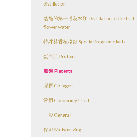
distillation
蒸餾的第一道花水類 Distillation of the first
flower water
特殊芬香植物類 Special fragrant plants
蛋白質 Protein
胎盤 Placenta
膠原 Collagen
常用 Commonly Used
一般 General
保濕 Moisturizing