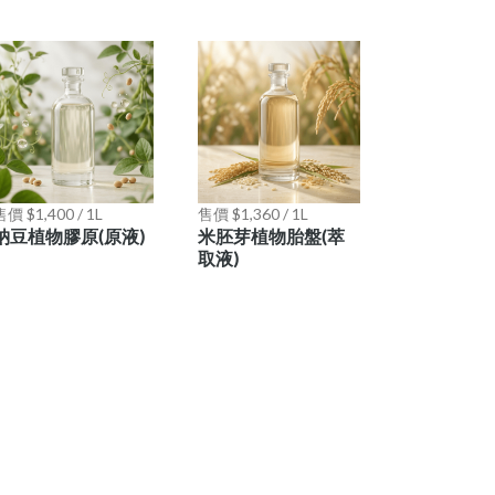
價 $1,400 / 1L
售價 $1,360 / 1L
納豆植物膠原(原液)
米胚芽植物胎盤(萃
取液)