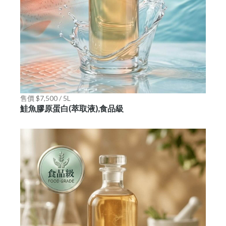
售價 $7,500 / 5L
鮭魚膠原蛋白(萃取液),食品級