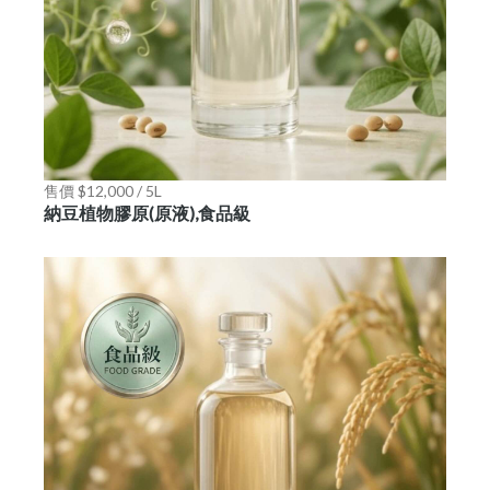
售價 $12,000 / 5L
納豆植物膠原(原液),食品級