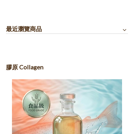
最近瀏覽商品
膠原 Collagen